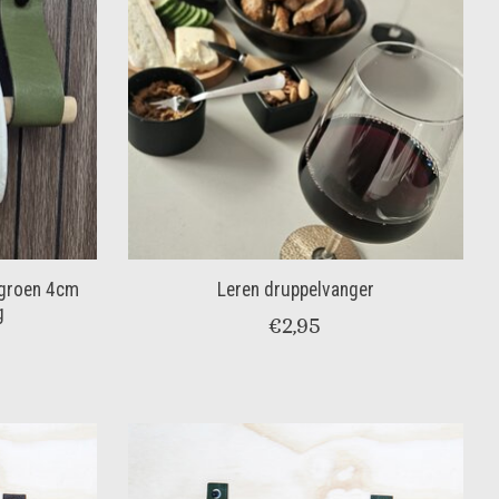
r groen 4cm
Leren druppelvanger
g
€2,95