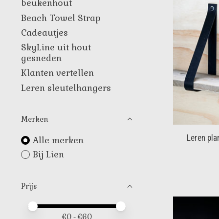
beukenhout
Beach Towel Strap
Cadeautjes
SkyLine uit hout
gesneden
Klanten vertellen
Leren sleutelhangers
Merken
Leren pla
Alle merken
Bij Lien
Prijs
Minimale prijswaarde
Price maximum value
€
0
- €
60