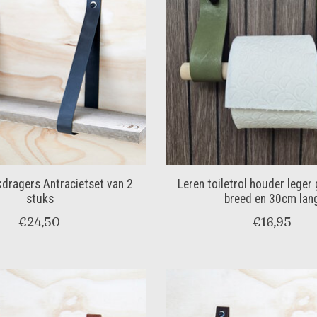
kdragers Antracietset van 2
Leren toiletrol houder lege
stuks
breed en 30cm lan
€24,50
€16,95