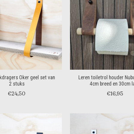
kdragers Oker geel set van
Leren toiletrol houder Nub
2 stuks
4cm breed en 30cm l
€24,50
€16,95