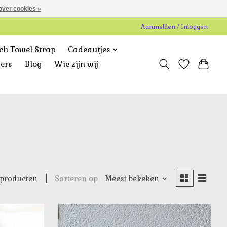
over cookies »
Aanmelden / Inloggen
ch Towel Strap
Cadeautjes
gers
Blog
Wie zijn wij
Sorteren op
Meest bekeken
 producten