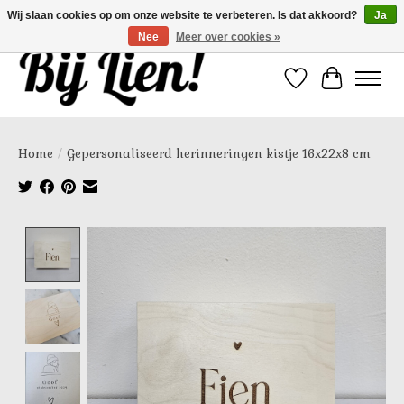
Wij slaan cookies op om onze website te verbeteren. Is dat akkoord?
Ja
Nee
Meer over cookies »
Verlanglijst
Winkelwa
Home
/
Gepersonaliseerd herinneringen kistje 16x22x8 cm
Product image slideshow Items