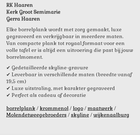
RK Haaren
Kerk Groot Semimarie
Gerra Haaren
Elke borrelplank wordt met zorg gemaakt, luxe
gegraveerd en verkrijgbaar in meerdere maten.
Van compacte plank tot royaal formaat voor een
volle tafel er is altijd een uitvoering die past bij jouw
borrelmoment.
✔ Gedetailleerde skyline-gravure
✔ Leverbaar in verschillende maten (breedte vanaf
19,5 cm)
✔ Luxe uitstraling, met karakter gegraveerd
✔ Perfect als cadeau of decoratie
borrelplank
/
krommenol
/
logo
/
maatwerk
/
Molendetweegebroeders
/
skyline
/
wijkenaalburg