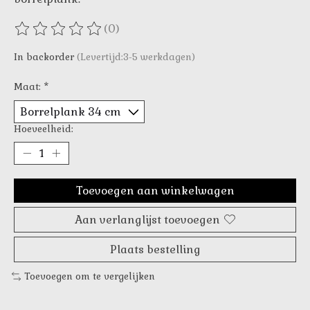
(0)
De beoordeling van dit product is
0
van de 5
In backorder
(Levertijd:3-5 werkdagen)
Maat:
*
Hoeveelheid:
Toevoegen aan winkelwagen
Aan verlanglijst toevoegen
Plaats bestelling
Toevoegen om te vergelijken