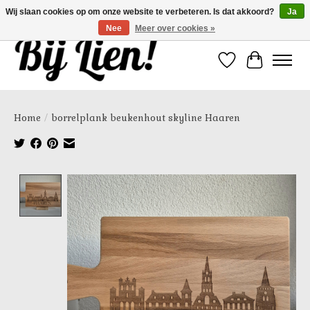
Wij slaan cookies op om onze website te verbeteren. Is dat akkoord?
Ja
Nee
Meer over cookies »
Verlanglijst
Winkelwa
Home
/
borrelplank beukenhout skyline Haaren
Product image slideshow Items