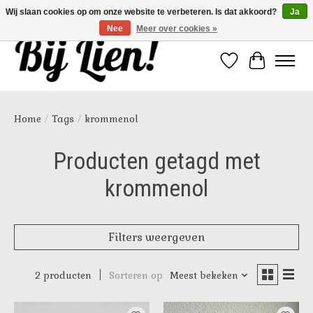
Wij slaan cookies op om onze website te verbeteren. Is dat akkoord?
Ja
Nee
Meer over cookies »
Verlanglijst
Winkelwa
Home
/
Tags
/
krommenol
Producten getagd met
krommenol
Filters weergeven
2 producten
Sorteren op
Meest bekeken