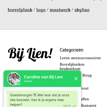
borrelplank
/
logo
/
maatwerk
/
skyline
Categorieën
Leren woonaccessoires
Borrelplanken
beukenhout
Beach Towel Strap
Cadeautjes
SkyLine uit hout
gesneden
Klanten vertellen
Leren sleutelhangers