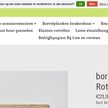
kies op om onze website te verbeteren. Is dat akkoord?
Ja
Nee
Meer 
n woonaccessoires
Borrelplanken beukenhout
Bea
uit hout gesneden
Klanten vertellen
Leren sleutelhan
Bedrijfspagina Bij Lien en reviews
bor
Ro
€21,
Incl. b