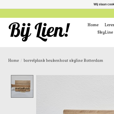
Wij slaan coo
Home
Lere
SkyLine 
Home
/
borrelplank beukenhout skyline Rotterdam
Product image slideshow Items