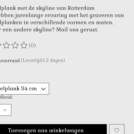
lplank met de skyline van Rotterdam
bben jarenlange ervaring met het graveren van
lplanken in verschillende vormen en maten.
r een andere skyline? Mail ons gerust.
(0)
oordeling van dit product is
0
van de 5
voorraad
(Levertijd:1-2 dagen)
*
lheid:
Toevoegen aan winkelwagen