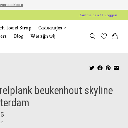
over cookies »
Aanmelden / Inloggen
ch Towel Strap
Cadeautjes
gers
Blog
Wie zijn wij
relplank beukenhout skyline
tterdam
95
tw