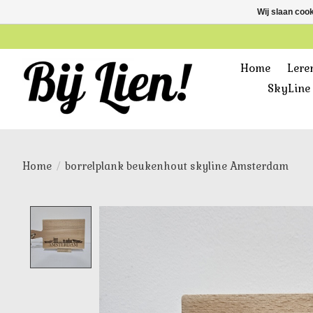
Wij slaan coo
Home
Lere
SkyLine 
Home
/
borrelplank beukenhout skyline Amsterdam
Product image slideshow Items