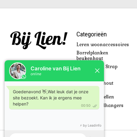
Categorieën
Leren woonaccessoires
Borrelplanken
beukenhout
Beach Towel Strap
Cadeautjes
SkyLine uit hout
gesneden
Klanten vertellen
Leren sleutelhangers