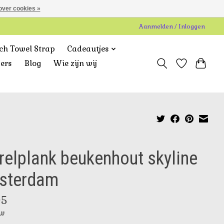
over cookies »
Aanmelden / Inloggen
ch Towel Strap
Cadeautjes
gers
Blog
Wie zijn wij
relplank beukenhout skyline
sterdam
95
tw