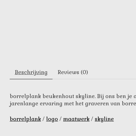
Beschrijving
Reviews (0)
borrelplank beukenhout skyline. Bij ons ben je 
jarenlange ervaring met het graveren van borr
borrelplank
/
logo
/
maatwerk
/
skyline