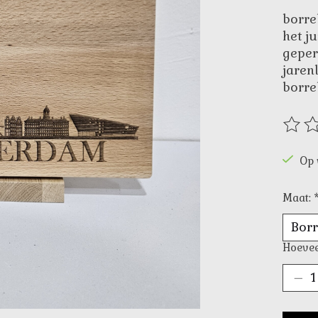
borre
het j
geper
jaren
borre
De be
Op 
Maat:
Hoevee