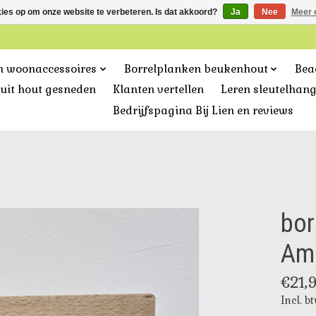
kies op om onze website te verbeteren. Is dat akkoord?
Ja
Nee
Meer 
n woonaccessoires
Borrelplanken beukenhout
Bea
uit hout gesneden
Klanten vertellen
Leren sleutelhan
Bedrijfspagina Bij Lien en reviews
bor
Am
€21,
Incl. b