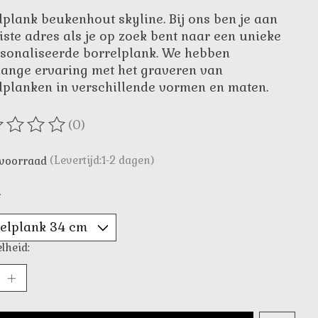
lplank beukenhout skyline. Bij ons ben je aan
uiste adres als je op zoek bent naar een unieke
sonaliseerde borrelplank. We hebben
lange ervaring met het graveren van
lplanken in verschillende vormen en maten.
(0)
oordeling van dit product is
0
van de 5
voorraad
(Levertijd:1-2 dagen)
*
lheid: