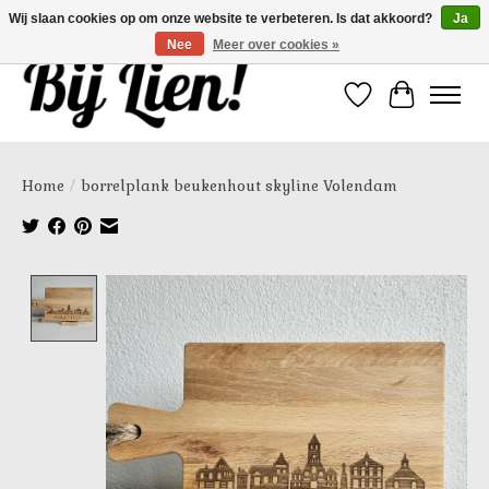
Wij slaan cookies op om onze website te verbeteren. Is dat akkoord?
Ja
Nee
Meer over cookies »
Verlanglijst
Winkelwa
Home
/
borrelplank beukenhout skyline Volendam
Product image slideshow Items