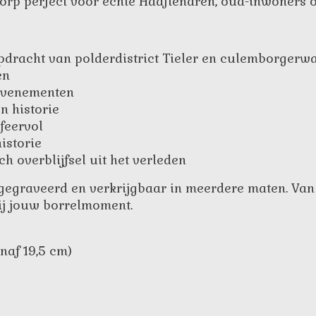
orp perfect voor echte Haaftenaren, oud-inwoners o
 opdracht van polderdistrict Tieler en culemborger
en
evenementen
n historie
feervol
istorie
h overblijfsel uit het verleden
 gegraveerd en verkrijgbaar in meerdere maten. Van
 bij jouw borrelmoment.
naf 19,5 cm)