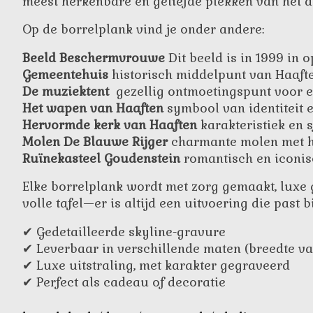
meest herkenbare en geliefde plekken van het d
Op de borrelplank vind je onder andere:
Beeld Beschermvrouwe
Dit beeld is in 1999 in
Gemeentehuis
historisch middelpunt van Haaft
De muziektent
gezellig ontmoetingspunt voor 
Het wapen van Haaften
symbool van identiteit e
Hervormde kerk van Haaften
karakteristiek en s
Molen De Blauwe Rijger
charmante molen met h
Ruïnekasteel Goudenstein
romantisch en iconisc
Elke borrelplank wordt met zorg gemaakt, luxe
volle tafel—er is altijd een uitvoering die past
✔ Gedetailleerde skyline-gravure
✔ Leverbaar in verschillende maten (breedte va
✔ Luxe uitstraling, met karakter gegraveerd
✔ Perfect als cadeau of decoratie