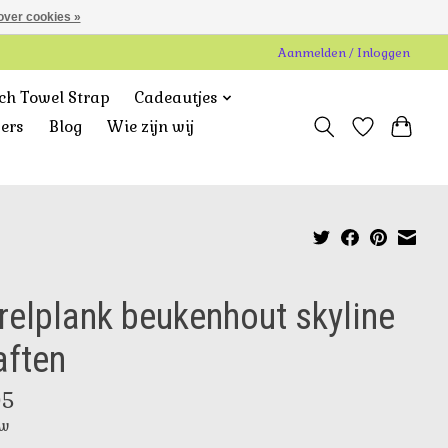
over cookies »
Aanmelden / Inloggen
ch Towel Strap
Cadeautjes
gers
Blog
Wie zijn wij
relplank beukenhout skyline
ften
95
tw