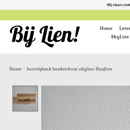
Wij slaan coo
Home
Lere
SkyLine 
Home
/
borrelplank beukenhout skyline Haaften
Product image slideshow Items