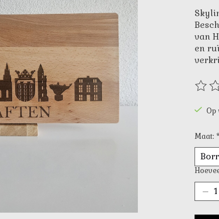
Skyli
Besch
van H
en ru
verkr
De be
Op 
Maat:
Hoevee