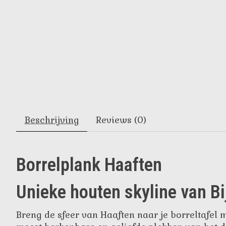
Beschrijving
Reviews (0)
Borrelplank Haaften
Unieke houten skyline van Bi
Breng de sfeer van Haaften naar je borreltafel 