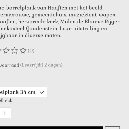
ne-borrelplank van Haaften met het beeld
ermvrouwe, gemeentehuis, muziektent, wapen
aaften, hervormde kerk, Molen de Blauwe Rijger
ïnekasteel Goudenstein. Luxe uitstraling en
ijgbaar in diverse maten.
(0)
oordeling van dit product is
0
van de 5
voorraad
(Levertijd:1-2 dagen)
*
lheid: