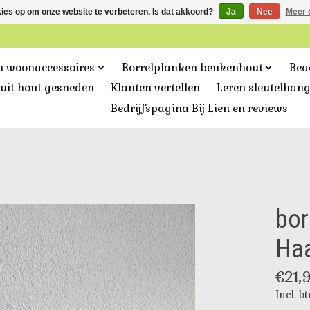
kies op om onze website te verbeteren. Is dat akkoord?
Ja
Nee
Meer 
n woonaccessoires
Borrelplanken beukenhout
Bea
uit hout gesneden
Klanten vertellen
Leren sleutelhan
Bedrijfspagina Bij Lien en reviews
bor
Haa
€21,
Incl. b