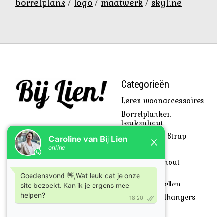
borrelplank
/
logo
/
maatwerk
/
skyline
Categorieën
Leren woonaccessoires
Borrelplanken
beukenhout
Beach Towel Strap
Cadeautjes
SkyLine uit hout
gesneden
Klanten vertellen
Leren sleutelhangers