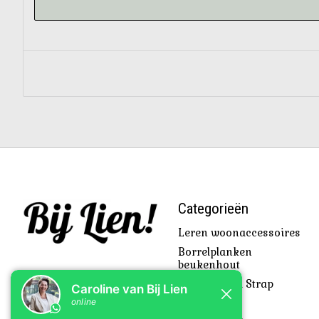
Categorieën
Leren woonaccessoires
Borrelplanken
beukenhout
Beach Towel Strap
Cadeautjes