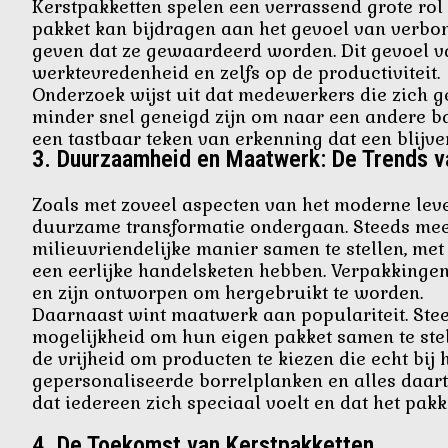
Kerstpakketten spelen een verrassend grote ro
pakket kan bijdragen aan het gevoel van verbo
geven dat ze gewaardeerd worden. Dit gevoel va
werktevredenheid en zelfs op de productiviteit.
Onderzoek wijst uit dat medewerkers die zich 
minder snel geneigd zijn om naar een andere baa
een tastbaar teken van erkenning dat een blijve
3.
Duurzaamheid en Maatwerk: De Trends va
Zoals met zoveel aspecten van het moderne leven
duurzame transformatie ondergaan. Steeds mee
milieuvriendelijke manier samen te stellen, met
een eerlijke handelsketen hebben. Verpakkinge
en zijn ontworpen om hergebruikt te worden.
Daarnaast wint maatwerk aan populariteit. St
mogelijkheid om hun eigen pakket samen te stel
de vrijheid om producten te kiezen die echt bij 
gepersonaliseerde borrelplanken en alles daar
dat iedereen zich speciaal voelt en dat het pakk
4.
De Toekomst van Kerstpakketten