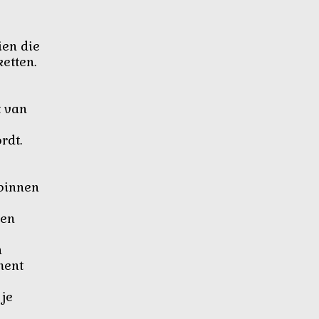
ien die
etten.
t van
rdt.
 binnen
 en
n
ment
 je