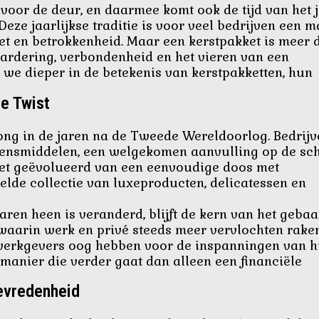
 voor de deur, en daarmee komt ook de tijd van het 
ze jaarlijkse traditie is voor veel bedrijven een m
t en betrokkenheid. Maar een kerstpakket is meer 
ardering, verbondenheid en het vieren van een
 we dieper in de betekenis van kerstpakketten, hun
e Twist
rong in de jaren na de Tweede Wereldoorlog. Bedrij
ensmiddelen, een welgekomen aanvulling op de sc
akket geëvolueerd van een eenvoudige doos met
lde collectie van luxeproducten, delicatessen en
ren heen is veranderd, blijft de kern van het gebaa
 waarin werk en privé steeds meer vervlochten raken,
t werkgevers oog hebben voor de inspanningen van 
manier die verder gaat dan alleen een financiële
evredenheid