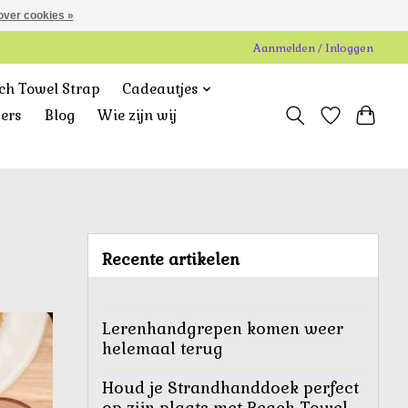
over cookies »
Aanmelden / Inloggen
ch Towel Strap
Cadeautjes
gers
Blog
Wie zijn wij
Recente artikelen
Lerenhandgrepen komen weer
helemaal terug
Houd je Strandhanddoek perfect
op zijn plaats met Beach Towel