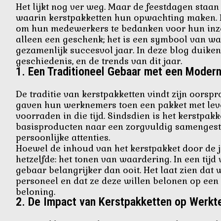
Het lijkt nog ver weg. Maar de feestdagen staan
waarin kerstpakketten hun opwachting maken. De
om hun medewerkers te bedanken voor hun inze
alleen een geschenk; het is een symbool van wa
gezamenlijk succesvol jaar. In deze blog duiken
geschiedenis, en de trends van dit jaar.
1.
Een Traditioneel Gebaar met een Modern
De traditie van kerstpakketten vindt zijn oorsp
gaven hun werknemers toen een pakket met lev
voorraden in die tijd. Sindsdien is het kerstp
basisproducten naar een zorgvuldig samengeste
persoonlijke attenties.
Hoewel de inhoud van het kerstpakket door de ja
hetzelfde: het tonen van waardering. In een tijd
gebaar belangrijker dan ooit. Het laat zien da
personeel en dat ze deze willen belonen op een 
beloning.
2.
De Impact van Kerstpakketten op Werkt