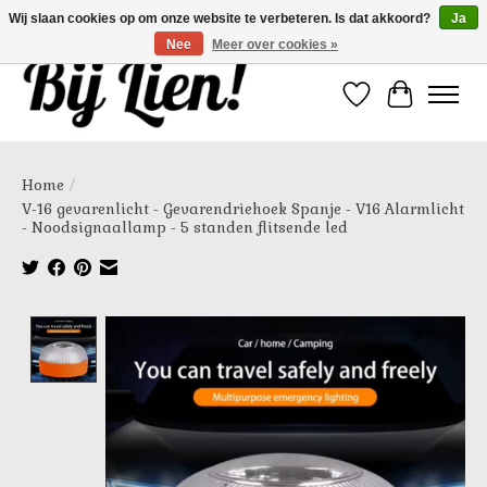
Wij slaan cookies op om onze website te verbeteren. Is dat akkoord?
Ja
Nee
Meer over cookies »
Verlanglijst
Winkelwa
Home
/
V-16 gevarenlicht - Gevarendriehoek Spanje - V16 Alarmlicht
- Noodsignaallamp - 5 standen flitsende led
Product image slideshow Items