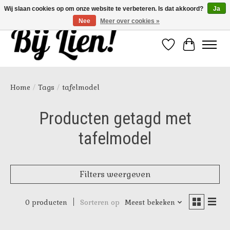
Wij slaan cookies op om onze website te verbeteren. Is dat akkoord?
Ja
Nee
Meer over cookies »
Verlanglijst
Winkelwa
Home
/
Tags
/
tafelmodel
Producten getagd met
tafelmodel
Filters weergeven
0 producten
Sorteren op
Meest bekeken