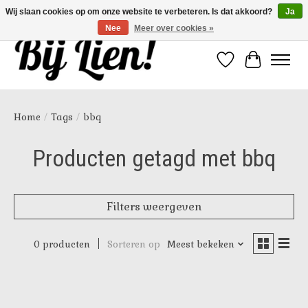
Wij slaan cookies op om onze website te verbeteren. Is dat akkoord?
Ja
Nee
Meer over cookies »
Verlanglijst
Winkelwa
Home
/
Tags
/
bbq
Producten getagd met bbq
Filters weergeven
0 producten
Sorteren op
Meest bekeken