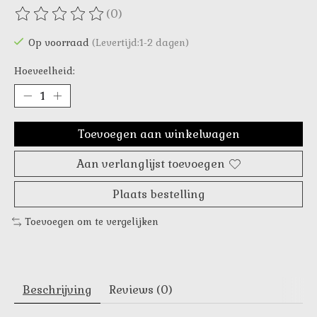
(0)
De beoordeling van dit product is
0
van de 5
Op voorraad
(Levertijd:1-2 dagen)
Hoeveelheid:
Toevoegen aan winkelwagen
Aan verlanglijst toevoegen
Plaats bestelling
Toevoegen om te vergelijken
Beschrijving
Reviews (0)