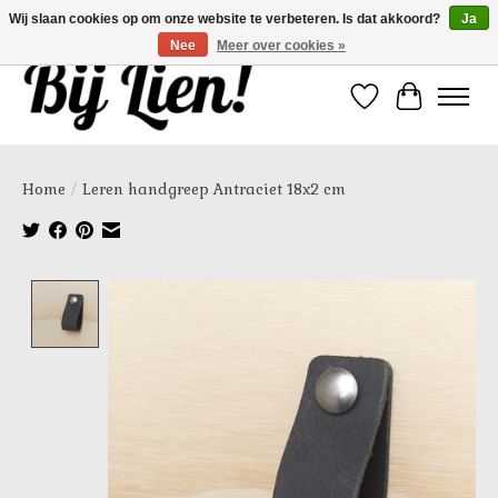
Wij slaan cookies op om onze website te verbeteren. Is dat akkoord?
Ja
Nee
Meer over cookies »
Verlanglijst
Winkelwa
Home
/
Leren handgreep Antraciet 18x2 cm
Product image slideshow Items