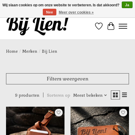
Wij slaan cookies op om onze website te verbeteren. Is dat akkoord?
Ja
Nee
Meer over cookies »
Verlanglijst
Winkelwa
Home
/
Merken
/
Bij Lien
Filters weergeven
9 producten
Sorteren op
Meest bekeken